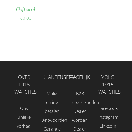
Giftcard
€
0,00
OVER
KLANTENSERVICE
ZAKELIJK
VOLG
1915
1915
WATCHES
WATCHES
Veilig
B2B
online
mogelijkheden
Ons
Facebook
betalen
Dealer
unieke
Instagram
Antwoorden
worden
verhaal
LinkedIn
Garantie
Dealer