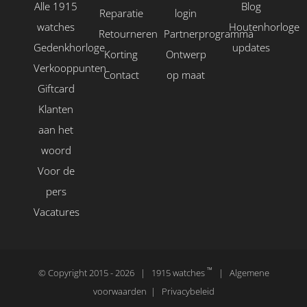
Alle 1915
Blog
Reparatie
login
watches
Houtenhorloge
Retourneren
Partnerprogramma
Gedenkhorloge
updates
Korting
Ontwerp
Verkooppunten
Contact
op maat
Giftcard
Klanten
aan het
woord
Voor de
pers
Vacatures
™
© Copyright 2015 -
2026 | 1915 watches
|
Algemene
voorwaarden
|
Privacybeleid