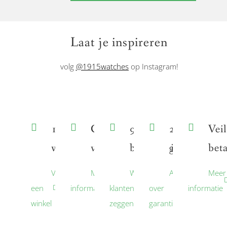
Laat je inspireren
volg
@1915watches
op Instagram!
150+
Gratis
9,6
2 jaar
Veil
winkels
verzending
beoordeling
garantie
bet
Vind
Meer
Wat
Alles
Meer
een
informatie
klanten
over
informatie
winkel
zeggen
garantie