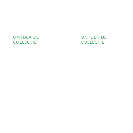
Dameshorloges
Herenhorloge
ONTDEK DE
ONTDEK DE
COLLECTIE
COLLECTIE
Verpleegkundi