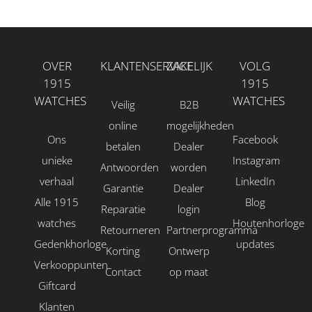
OVER
KLANTENSERVICE
ZAKELIJK
VOLG
1915
1915
WATCHES
WATCHES
Veilig
B2B
online
mogelijkheden
Ons
Facebook
betalen
Dealer
unieke
Instagram
Antwoorden
worden
verhaal
LinkedIn
Garantie
Dealer
Alle 1915
Blog
Reparatie
login
watches
Houtenhorloge
Retourneren
Partnerprogramma
Gedenkhorloge
updates
Korting
Ontwerp
Verkooppunten
Contact
op maat
Giftcard
Klanten