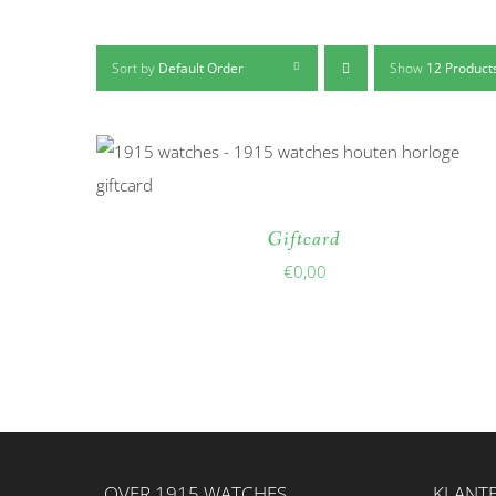
Sort by
Default Order
Show
12 Product
Giftcard
€
0,00
OVER 1915 WATCHES
KLANTE