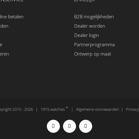
line betalen
B2B mogelijkheden
rden
Dealer worden
e
Dealer login
e
Partnerprogramma
eren
Ontwerp op maat
™
yright 2015 -
2026 | 1915 watches
|
Algemene voorwaarden
|
Privacy
Instagram
Facebook
Pinterest