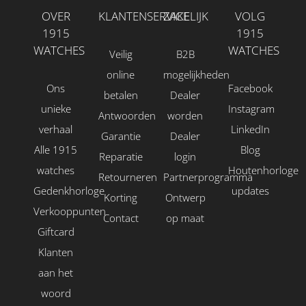
OVER
KLANTENSERVICE
ZAKELIJK
VOLG
1915
1915
WATCHES
WATCHES
Veilig
B2B
online
mogelijkheden
Ons
Facebook
betalen
Dealer
unieke
Instagram
Antwoorden
worden
verhaal
LinkedIn
Garantie
Dealer
Alle 1915
Blog
Reparatie
login
watches
Houtenhorloge
Retourneren
Partnerprogramma
Gedenkhorloge
updates
Korting
Ontwerp
Verkooppunten
Contact
op maat
Giftcard
Klanten
aan het
woord