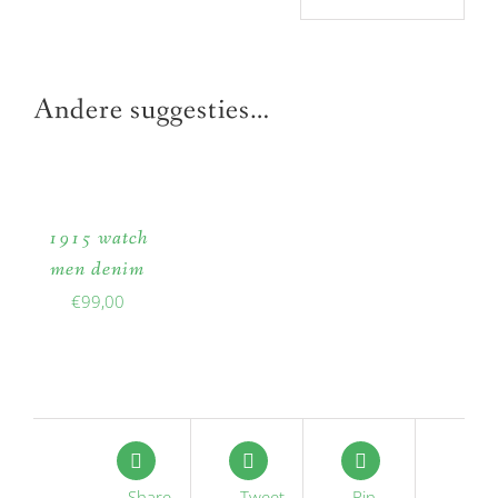
Andere suggesties…
1915 watch
men denim
€
99,00
Share
Tweet
Pin