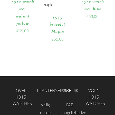
1915 watch
1915 watch
men
men blue
walnut
€
69,00
1915
yellow
bracelet
€
69,00
Maple
€
55,00
OVER
KLANTENSERVICE
ZAKELIJK
VOLG
1915
1915
WATCHES
WATCHES
Veilig
B2B
online
mogelijkheden