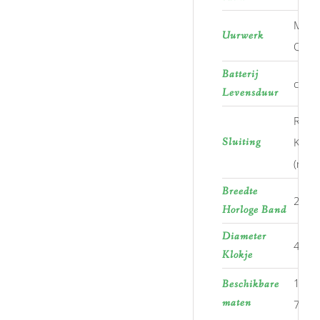
Miyo
Uurwerk
Quar
Batterij
ca. 3 
Levensduur
RVS
Sluiting
Klaps
(nikke
Breedte
25,0
Horloge Band
Diameter
46,0
Klokje
1, 2, 
Beschikbare
maten
7, 8, 