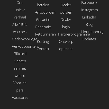
Ons
Facebook
betalen
Dealer
unieke
Instagram
Antwoorden
worden
verhaal
LinkedIn
Garantie
Dealer
Alle 1915
Blog
Reparatie
login
watches
Houtenhorloge
Retourneren
Partnerprogramma
Gedenkhorloge
updates
Korting
Ontwerp
Verkooppunten
Contact
op maat
Giftcard
Klanten
aan het
woord
Voor de
pers
Vacatures