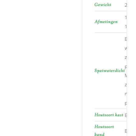
Gewicht
250 
100 
Afmetingen
100
Enkel
wate
zijn 
prob
Spatwaterdicht
Maar
zwem
niet 
plan.
Houtsoort kast
Esdo
Houtsoort
Bam
band