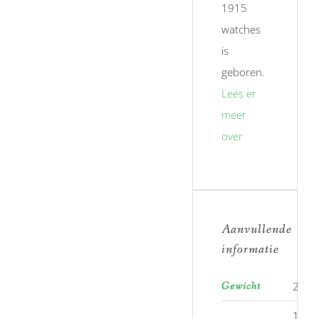
1915
watches
is
geboren.
Lees er
meer
over
Aanvullende
informatie
Gewicht
250 
100 