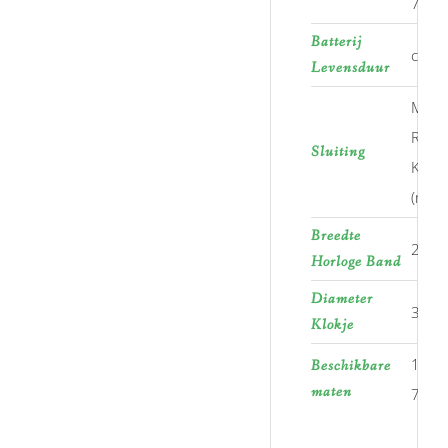
763
Batterij
ca. 3 
Levensduur
Mat 
RVS
Sluiting
Klaps
(nikke
Breedte
21,0
Horloge Band
Diameter
38,0
Klokje
1, 2, 
Beschikbare
maten
7, 8, 