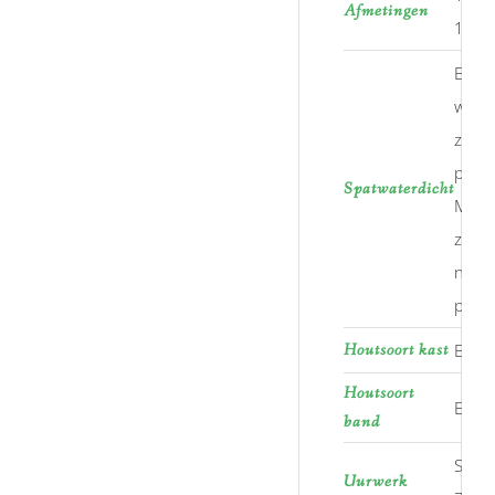
Afmetingen
100
Enkel
wate
zijn 
prob
Spatwaterdicht
Maar
zwem
niet 
plan.
Houtsoort kast
Eiken
Houtsoort
Eiken
band
Swis
Uurwerk