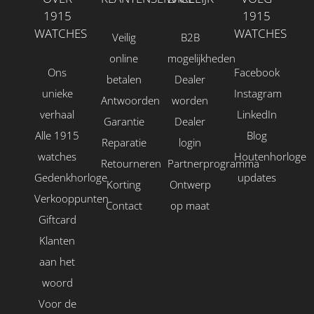
1915
1915
WATCHES
WATCHES
Veilig
B2B
online
mogelijkheden
Ons
Facebook
betalen
Dealer
unieke
Instagram
Antwoorden
worden
verhaal
LinkedIn
Garantie
Dealer
Alle 1915
Blog
Reparatie
login
watches
Houtenhorloge
Retourneren
Partnerprogramma
Gedenkhorloge
updates
Korting
Ontwerp
Verkooppunten
Contact
op maat
Giftcard
Klanten
aan het
woord
Voor de