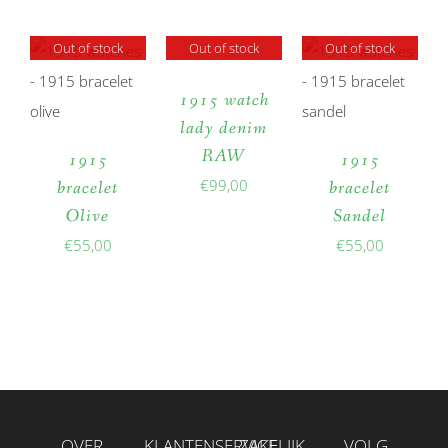
Out of stock
Out of stock
Out of stock
1915 watch
lady denim
RAW
1915
1915
€
99,00
bracelet
bracelet
Olive
Sandel
€
55,00
€
55,00
OVER
KLANTENSERVICE
ZAKELIJK
VOLG