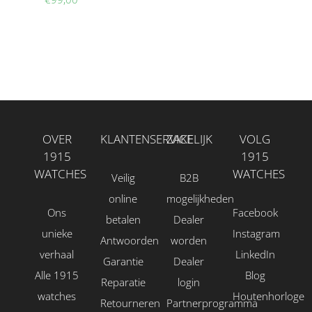
OVER
KLANTENSERVICE
ZAKELIJK
VOLG
1915
1915
WATCHES
WATCHES
Veilig
B2B
online
mogelijkheden
Ons
Facebook
betalen
Dealer
unieke
Instagram
Antwoorden
worden
verhaal
LinkedIn
Garantie
Dealer
Alle 1915
Blog
Reparatie
login
watches
Houtenhorloge
Retourneren
Partnerprogramma