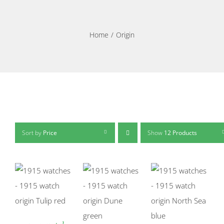
Home
Origin
Sort by
Price
Show
12 Products