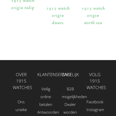
1915 watch
origin tulip
1915 watch
1915 watch
origin
origin
dunes
north sea
OVER
KLANTENSERVICE
ZAKELIJK
VOLG
1915
1915
WATCHES
WATCHES
Veilig
B2B
online
mogelijkheden
Ons
Facebook
betalen
Dealer
unieke
Instagram
Antwoorden
worden