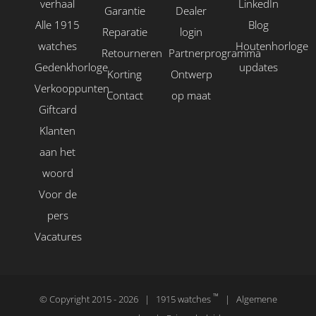
verhaal
LinkedIn
Garantie
Dealer
Alle 1915
Blog
Reparatie
login
watches
Houtenhorloge
Retourneren
Partnerprogramma
Gedenkhorloge
updates
Korting
Ontwerp
Verkooppunten
Contact
op maat
Giftcard
Klanten
aan het
woord
Voor de
pers
Vacatures
™
© Copyright 2015 -
2026 | 1915 watches
|
Algemene