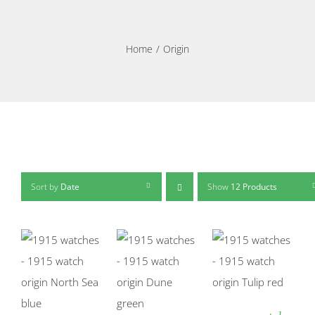
Home
Origin
Sort by
Date
Show
12 Products