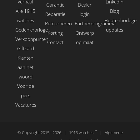
verhaal
LinkedIn
Garantie
Dealer
Alle 1915
Blog
Reparatie
login
watches
Houtenhorloge
Retourneren
Partnerprogramma
Gedenkhorloge
updates
Korting
Ontwerp
Verkooppunten
Contact
op maat
Giftcard
Klanten
aan het
woord
Voor de
pers
Vacatures
™
© Copyright 2015 -
2026 | 1915 watches
|
Algemene