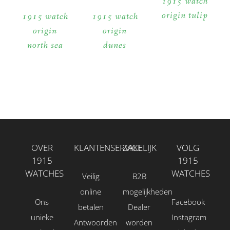
1915 watch
origin tulip
1915 watch
1915 watch
origin
origin
north sea
dunes
OVER
KLANTENSERVICE
ZAKELIJK
VOLG
1915
1915
WATCHES
WATCHES
Veilig
B2B
online
mogelijkheden
Ons
Facebook
betalen
Dealer
unieke
Instagram
Antwoorden
worden