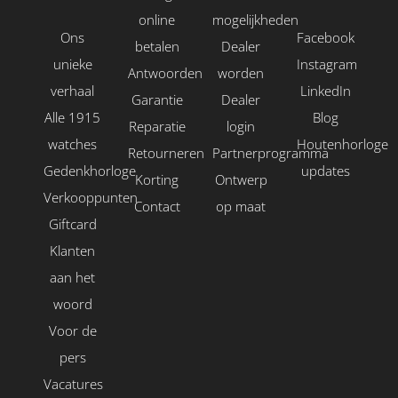
online
mogelijkheden
Ons
Facebook
betalen
Dealer
unieke
Instagram
Antwoorden
worden
verhaal
LinkedIn
Garantie
Dealer
Alle 1915
Blog
Reparatie
login
watches
Houtenhorloge
Retourneren
Partnerprogramma
Gedenkhorloge
updates
Korting
Ontwerp
Verkooppunten
Contact
op maat
Giftcard
Klanten
aan het
woord
Voor de
pers
Vacatures