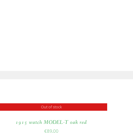
BLOG
B2B
NATURN
Out of stock
1915 watch MODEL-T oak red
€
89,00