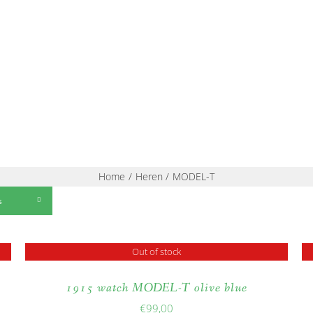
RKOOPPUNTEN
ONS VERHAAL
SHOP
CONTACT
Home
Heren
MODEL-T
s
Out of stock
1915 watch MODEL-T olive blue
€
99,00