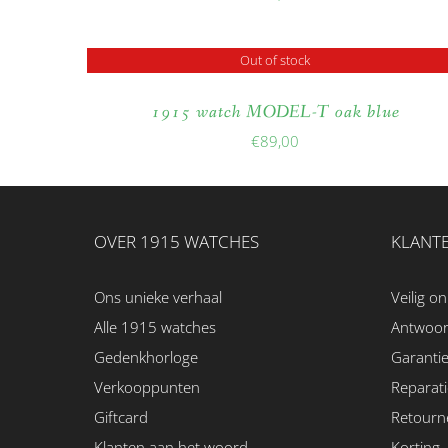
Out of stock
1915 watch MODEL-T oak blue
€
89,00
OVER 1915 WATCHES
KLANTE
Ons unieke verhaal
Veilig on
Alle 1915 watches
Antwoo
Gedenkhorloge
Garanti
Verkooppunten
Reparati
Giftcard
Retourn
Klanten aan het woord
Korting