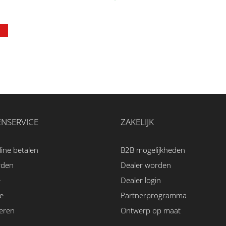
NSERVICE
ZAKELIJK
line betalen
B2B mogelijkheden
rden
Dealer worden
e
Dealer login
e
Partnerprogramma
eren
Ontwerp op maat