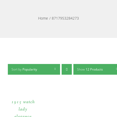
Home
8717953284273
Sort by
Popularity
Show
12 Products
1915 watch
lady
elegance