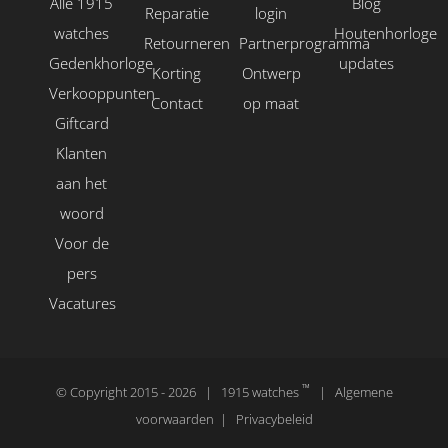
Alle 1915
Blog
Reparatie
login
watches
Houtenhorloge
Retourneren
Partnerprogramma
Gedenkhorloge
updates
Korting
Ontwerp
Verkooppunten
Contact
op maat
Giftcard
Klanten
aan het
woord
Voor de
pers
Vacatures
™
© Copyright 2015 -
2026 | 1915 watches
|
Algemene
voorwaarden
|
Privacybeleid