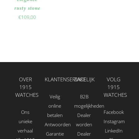
rusty stone
€
109,00
OVER
KLANTENSERVICE
ZAKELIJK
VOLG
1915
1915
WATCHES
WATCHES
Veilig
B2B
online
mogelijkheden
Ons
Facebook
betalen
Dealer
unieke
Instagram
Antwoorden
worden
verhaal
LinkedIn
Garantie
Dealer